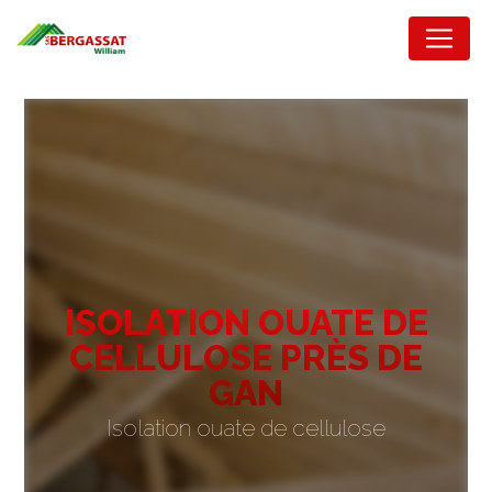
Panneau de gestion des cookies
ISOLATION OUATE DE
CELLULOSE PRÈS DE
GAN
Isolation ouate de cellulose