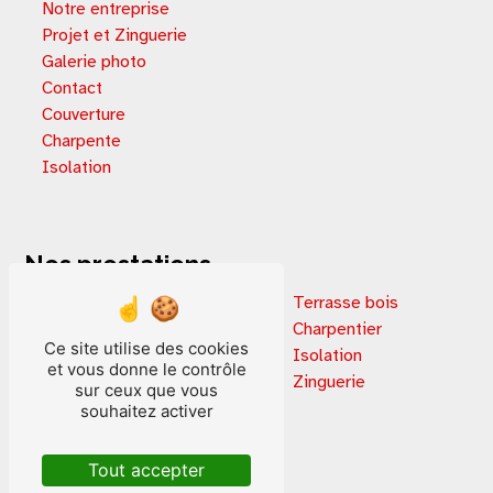
Notre entreprise
Projet et Zinguerie
Galerie photo
Contact
Couverture
Charpente
Isolation
Nos prestations
Extension de maison
Terrasse bois
Rénovation immobilière
Charpentier
Ce site utilise des cookies
Terrasse en bois
Isolation
et vous donne le contrôle
Extension terrasse
Zinguerie
sur ceux que vous
Isolation par extérieur
souhaitez activer
Couverture
Isolation laine de bois
Tout accepter
Isolation ouate de cellulose