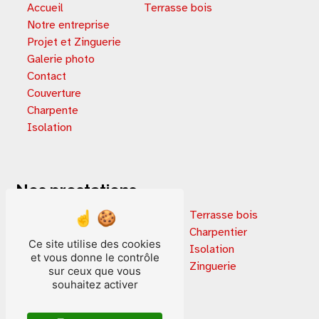
Accueil
Terrasse bois
Notre entreprise
Projet et Zinguerie
Galerie photo
Contact
Couverture
Charpente
Isolation
Nos prestations
Extension de maison
Terrasse bois
Rénovation immobilière
Charpentier
Ce site utilise des cookies
Terrasse en bois
Isolation
et vous donne le contrôle
Extension terrasse
Zinguerie
sur ceux que vous
Isolation par extérieur
souhaitez activer
Couverture
Isolation laine de bois