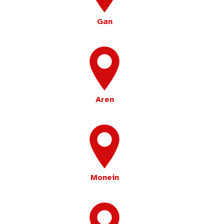
Gan
Aren
Monein