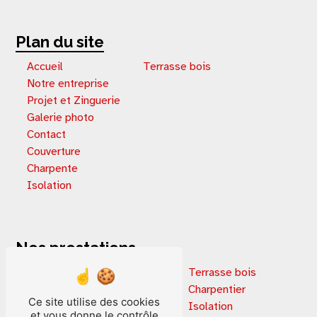
Plan du site
Accueil
Terrasse bois
Notre entreprise
Projet et Zinguerie
Galerie photo
Contact
Couverture
Charpente
Isolation
Nos prestations
Extension de maison
Terrasse bois
Rénovation immobilière
Charpentier
Ce site utilise des cookies
Terrasse en bois
Isolation
et vous donne le contrôle