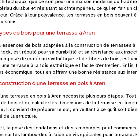
rchitecturaux, que ce soit pour une maison moderne ou traditio
tériau durable et résistant aux intempéries, ce qui en fait un c
ieur. Grâce à leur polyvalence, les terrasses en bois peuvent
besoins.
types de bois pour une terrasse à Aren
rs essences de bois adaptées à la construction de terrasses à 
e teck, est réputé pour sa durabilité et sa résistance aux insec
omposé de matériau synthétique et de fibres de bois, est une
une terrasse à la fois esthétique et facile d'entretien. Enfin, 
us économique, tout en offrant une bonne résistance aux inte
onstruction d'une terrasse en bois à Aren
'une terrasse en bois à Aren nécessite plusieurs étapes. Tout 
e de bois et de calculer les dimensions de la terrasse en fonct
e, il convient de préparer le sol, en veillant à ce qu'il soit bie
té de la structure.
prêt, la pose des fondations et des lambourdes peut commence
es sur les lambourdes à l'aide de vis spéciales pour terrasse.