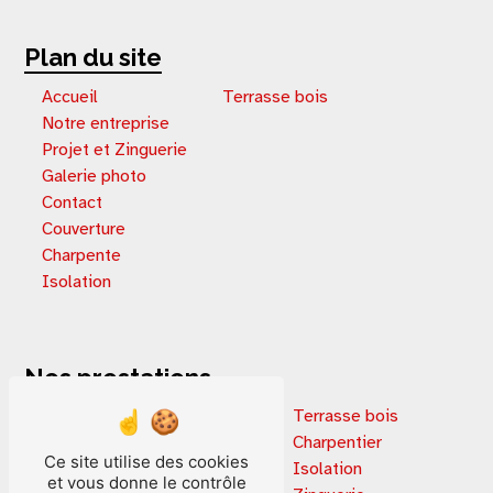
Plan du site
Accueil
Terrasse bois
Notre entreprise
Projet et Zinguerie
Galerie photo
Contact
Couverture
Charpente
Isolation
Nos prestations
Extension de maison
Terrasse bois
Rénovation immobilière
Charpentier
Ce site utilise des cookies
Terrasse en bois
Isolation
et vous donne le contrôle